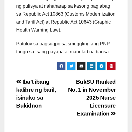
ng pulisya at nahaharap sa kasong paglabag
sa Republic Act 10863 (Customs Modernization
and Tariff Act) at Republic Act 10643 (Graphic
Health Warning Law).
Patuloy sa pagsugpo sa smuggling ang PNP
tungo sa isang payapa at maunlad na bansa.
Post
Iba’t ibang
BukSU Ranked
kalibre ng baril,
No. 1 in November
navigation
isinuko sa
2025 Nurse
Bukidnon
Licensure
Examination