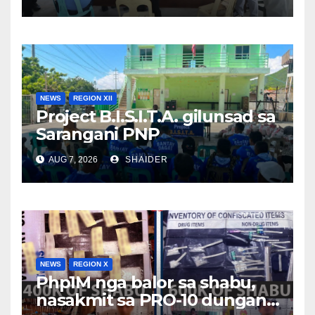
NEWS
REGION XII
Project B.I.S.I.T.A. gilunsad sa
Sarangani PNP
AUG 7, 2026
SHAIDER
NEWS
REGION X
Php1M nga balor sa shabu,
nasakmit sa PRO-10 dungan