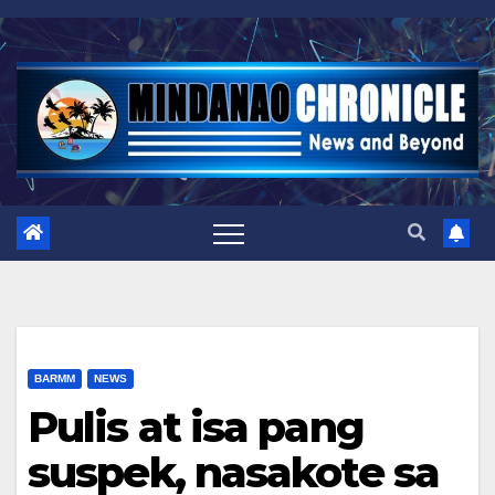
Skip
to
content
BARMM
NEWS
Pulis at isa pang
suspek, nasakote sa