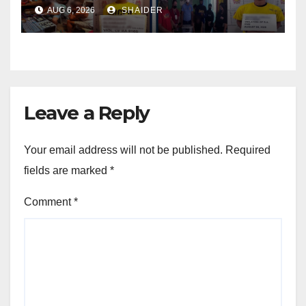
sa pagkadakop sa duha ka
AUG 6, 2026
SHAIDER
HVI sa magkalahing
operasyon
Leave a Reply
Your email address will not be published.
Required
fields are marked
*
Comment
*