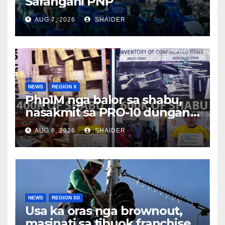
Sarangani PNP
AUG 7, 2026
SHAIDER
NEWS
REGION X
Php1M nga balor sa shabu,
nasakmit sa PRO-10 dungan
sa pagkadakop sa duha ka
AUG 6, 2026
SHAIDER
HVI sa magkalahing
operasyon
NEWS
REGION XII
Usa ka oras nga brownout,
masinati sa tibuok franchise