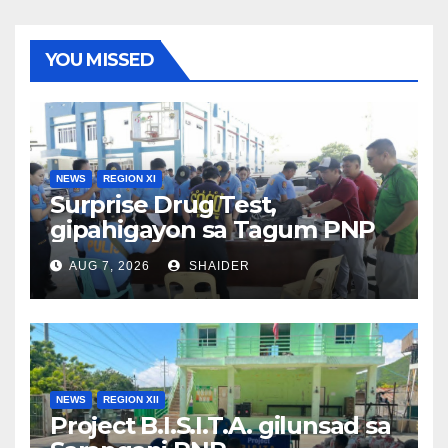
YOU MISSED
NEWS
REGION XI
Surprise Drug Test,
gipahigayon sa Tagum PNP
AUG 7, 2026
SHAIDER
NEWS
REGION XII
Project B.I.S.I.T.A. gilunsad sa