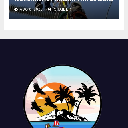
area sa Cotabato Light
AUG 6, 2026
SHAIDER
karong Agosto 16