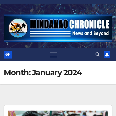
Skip
to
content
Month:
January 2024