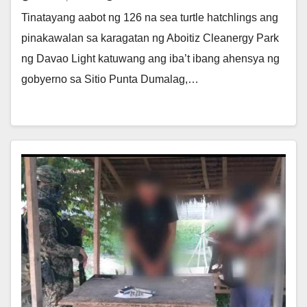
Tinatayang aabot ng 126 na sea turtle hatchlings ang
pinakawalan sa karagatan ng Aboitiz Cleanergy Park
ng Davao Light katuwang ang iba’t ibang ahensya ng
gobyerno sa Sitio Punta Dumalag,…