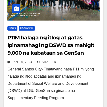
NEWS
REGION XII
P11M halaga ng itlog at gatas,
ipinamahagi ng DSWD sa mahigit
9,000 na kabataan sa GenSan
JAN 18, 2024
SHAIDER
General Santos City- Tinatayang nasa P11 milyong
halaga ng itlog at gatas ang ipinamahagi ng
Department of Social Welfare and Development
(DSWD) at LGU-GenSan sa ginanap na
Supplementary Feeding Program…