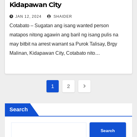
Kidapawan City
JAN 12, 2024
SHAIDER
Cotabato – Sugatan ang isang wanted person
matapos nitong agawin ang baril ng isang pulis na
may bitbit na arrest warrant sa Purok Talisay, Brgy
Malinan, Kidapawan City, Cotabato nito…
Posts
1
2
navigation
Search
Search