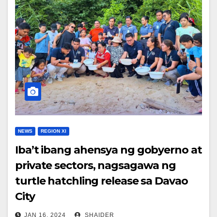
NEWS
REGION XI
Iba’t ibang ahensya ng gobyerno at
private sectors, nagsagawa ng
turtle hatchling release sa Davao
City
JAN 16, 2024
SHAIDER