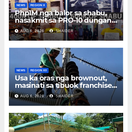
NEWS
REGION X
Php1M nga balor sa shabu,
nasakmit sa PRO-10 dungan
sa pagkadakop sa duha ka
AUG 6, 2026
SHAIDER
HVI sa magkalahing
operasyon
NEWS
REGION XII
Usa ka oras nga brownout,
masinati sa tibuok franchise
area sa Cotabato Light
AUG 6, 2026
SHAIDER
karong Agosto 16