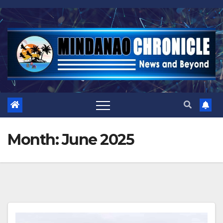
Skip
to
content
Month:
June 2025