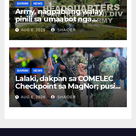
BARMM
NEWS
Army, nagpabiling walay
pinili sa umaabot nga
BARMM Elections
AUG 6, 2026
SHAIDER
BARMM
NEWS
Lalaki, dakpan sa COMELEC
Checkpoint sa MagNor; pusil
ug mga bala, narekober
AUG 6, 2026
SHAIDER