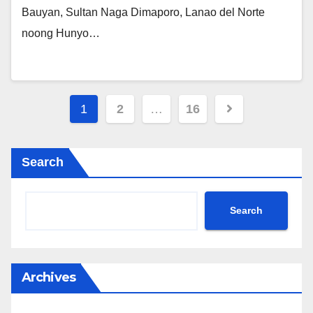
Bauyan, Sultan Naga Dimaporo, Lanao del Norte
noong Hunyo…
Posts
1
2
…
16
navigation
Search
Search
Archives