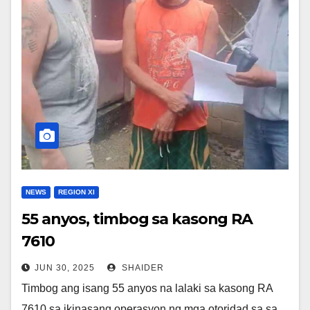
NEWS
REGION XI
55 anyos, timbog sa kasong RA
7610
JUN 30, 2025
SHAIDER
Timbog ang isang 55 anyos na lalaki sa kasong RA
7610 sa ikinasang operasyon ng mga otoridad sa sa