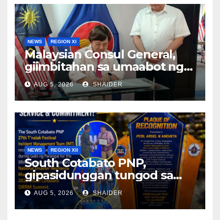
NEWS
REGION XI
Malaysian Consul General,
giimbitahan sa umaabot nga
Durian Festival;
AUG 5, 2026
SHAIDER
pagtinabangay sa
Agrikultura, gihisgutan
NEWS
REGION XII
South Cotabato PNP,
gipasidunggan tungod sa
malampusong seguridad sa
AUG 5, 2026
SHAIDER
27th T’nalak Festival