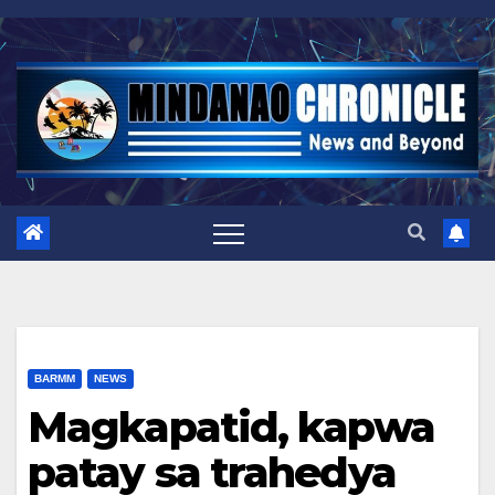
Skip
to
content
BARMM
NEWS
Magkapatid, kapwa
patay sa trahedya