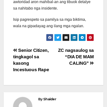
awtoridad aron mahibal-an ang tibuok detalye
sa nahitabo nga insidente.
Isip pagrespeto sa pamilya sa mga biktima,
wala na gipadayag ang ilang mga ngalan.
Post
Senior Citizen,
ZC nagsaulog sa
tingkagol sa
“DIA DE MAM
navigation
kasong
CALING”
Incestuous Rape
By
Shaider