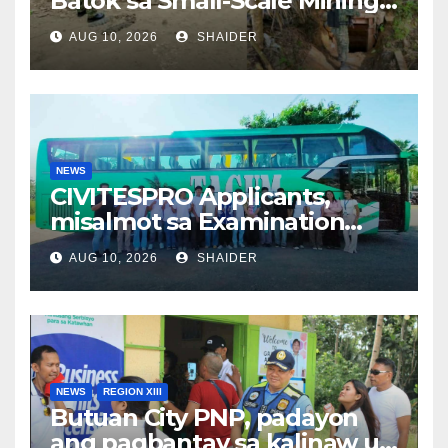
Batok sa Small-Scale Mining,
Gipatuman sa Bagumbayan,
AUG 10, 2026
SHAIDER
Sultan Kudarat
NEWS
CIVITESPRO Applicants,
misalmot sa Examination
alang sa Libreng 3-Year
AUG 10, 2026
SHAIDER
Diploma Scholarship
NEWS
REGION XIII
Butuan City PNP, padayon
ang pagbantay sa kalinaw ug