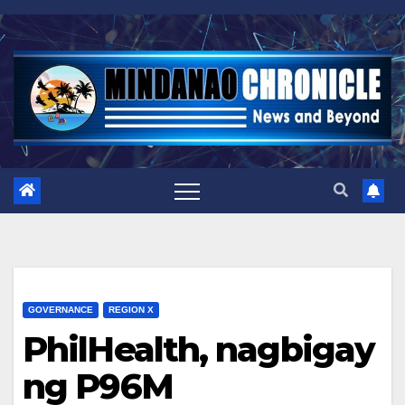
Skip
to
content
GOVERNANCE
REGION X
PhilHealth, nagbigay
ng P96M