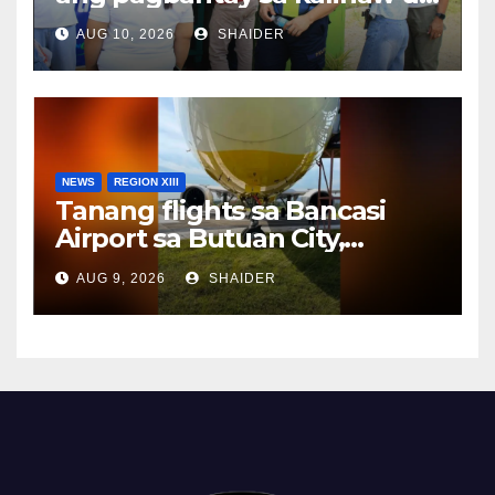
seguridad sa gipahigayon
AUG 10, 2026
SHAIDER
nga Butuan On Wheels
Program
NEWS
REGION XIII
Tanang flights sa Bancasi
Airport sa Butuan City,
kanselado tungod sa nag-
AUG 9, 2026
SHAIDER
overshoot nga eroplano