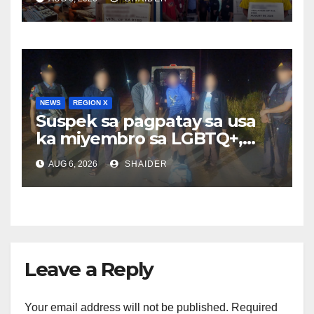
HVI sa magkalahing
operasyon
NEWS
REGION X
Suspek sa pagpatay sa usa
ka miyembro sa LGBTQ+,
sikop sa Kalilangan,
AUG 6, 2026
SHAIDER
Bukidnon; suspek, nisulay og
pagdunggab sa pulis nga
nidakop niya
Leave a Reply
Your email address will not be published.
Required