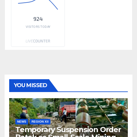
924
VISITORS TODAY
YOU MISSED
NEWS
REGION XII
Temporary Suspension Order