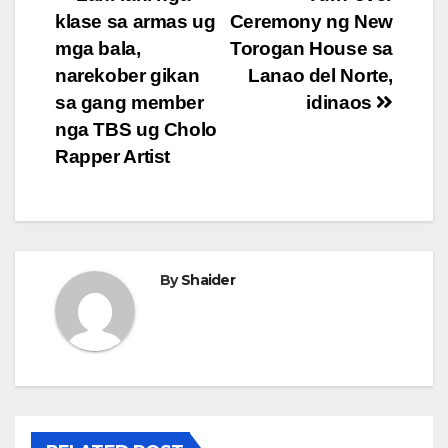
Post
klase sa armas ug
Ceremony ng New
navigation
mga bala,
Torogan House sa
narekober gikan
Lanao del Norte,
sa gang member
idinaos
nga TBS ug Cholo
Rapper Artist
By
Shaider