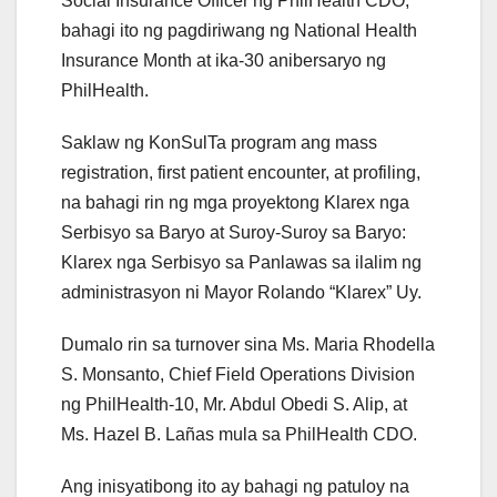
Social Insurance Officer ng PhilHealth CDO,
bahagi ito ng pagdiriwang ng National Health
Insurance Month at ika-30 anibersaryo ng
PhilHealth.
Saklaw ng KonSulTa program ang mass
registration, first patient encounter, at profiling,
na bahagi rin ng mga proyektong Klarex nga
Serbisyo sa Baryo at Suroy-Suroy sa Baryo:
Klarex nga Serbisyo sa Panlawas sa ilalim ng
administrasyon ni Mayor Rolando “Klarex” Uy.
Dumalo rin sa turnover sina Ms. Maria Rhodella
S. Monsanto, Chief Field Operations Division
ng PhilHealth-10, Mr. Abdul Obedi S. Alip, at
Ms. Hazel B. Lañas mula sa PhilHealth CDO.
Ang inisyatibong ito ay bahagi ng patuloy na